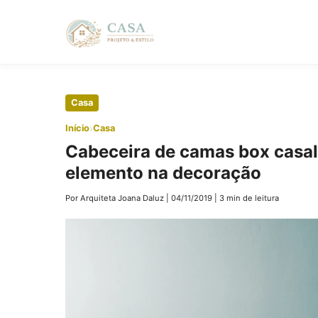
Pular
Casa
para
›
Início
Casa
o
Cabeceira de camas box casal
conteúdo
elemento na decoração
principal
Por Arquiteta Joana Daluz
|
04/11/2019
|
3 min de leitura