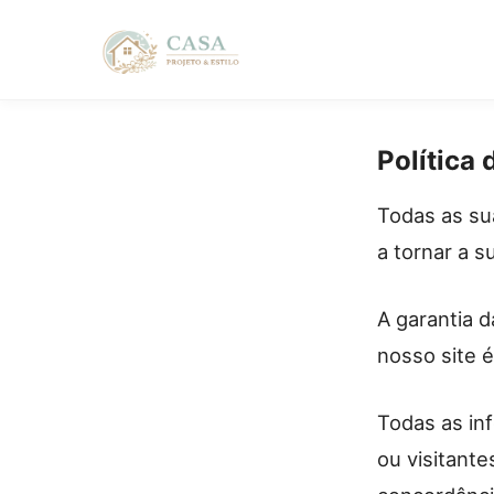
Política 
Pular
para
o
Todas as su
conteúdo
a tornar a s
principal
A garantia d
nosso site é
Todas as in
ou visitante