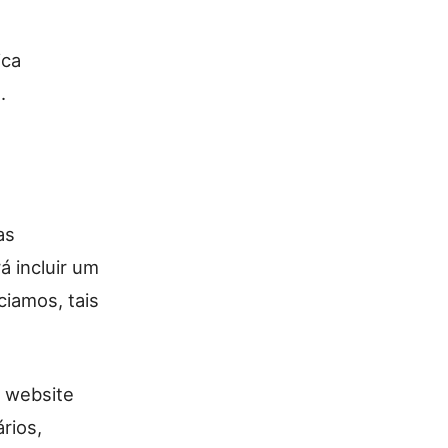
ica
.
as
á incluir um
ciamos, tais
o website
rios,