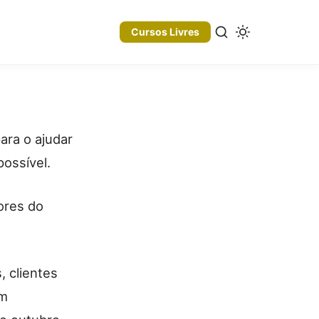
Cursos Livres
ara o ajudar
possível.
ores do
, clientes
em