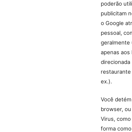
poderão uti
publicitam 
o Google at
pessoal, com
geralmente u
apenas aos l
direcionada 
restaurante 
ex.).
Você detém 
browser, ou
Virus, como 
forma como 