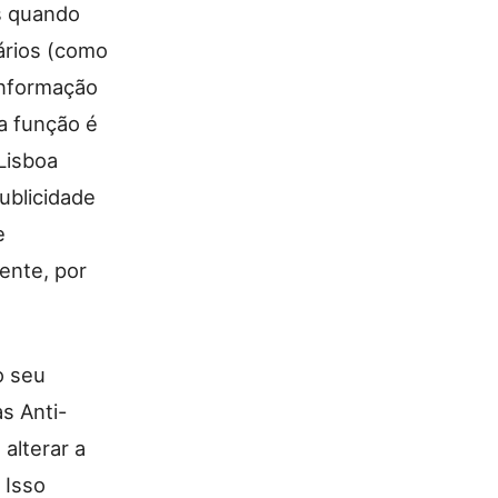
s quando
ários (como
informação
ta função é
Lisboa
ublicidade
e
mente, por
o seu
s Anti-
alterar a
 Isso