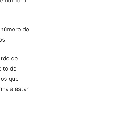
de outubro
, número de
os.
ordo de
eito de
mos que
rma a estar