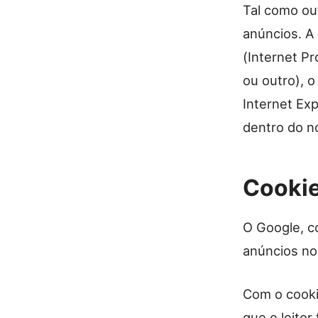
Tal como ou
anúncios. A 
(Internet Pr
ou outro), o
Internet Exp
dentro do n
Cookie
O Google, co
anúncios no
Com o cooki
que o leitor