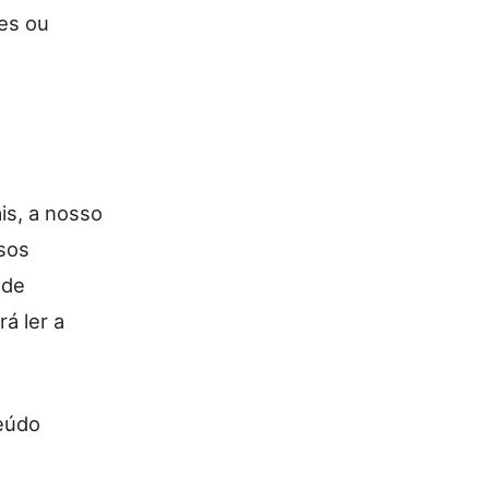
tes ou
ais, a nosso
sos
 de
rá ler a
teúdo