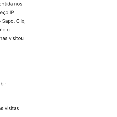
ontida nos
reço IP
 Sapo, Clix,
omo o
nas visitou
bir
s visitas