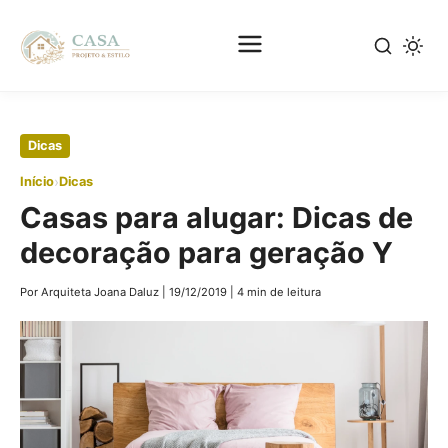
Pular
Dicas
para
›
Início
Dicas
o
Casas para alugar: Dicas de
conteúdo
principal
decoração para geração Y
Por Arquiteta Joana Daluz
|
19/12/2019
|
4 min de leitura