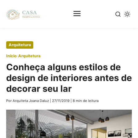
Pular
Arquitetura
para
›
Início
Arquitetura
o
Conheça alguns estilos de
conteúdo
principal
design de interiores antes de
decorar seu lar
Por Arquiteta Joana Daluz
|
27/11/2019
|
8 min de leitura