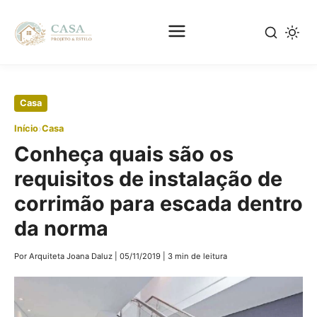
Pular
Casa
para
›
Início
Casa
o
Conheça quais são os
conteúdo
principal
requisitos de instalação de
corrimão para escada dentro
da norma
Por Arquiteta Joana Daluz
|
05/11/2019
|
3 min de leitura