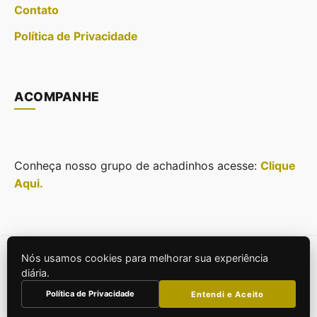
Contato
Política de Privacidade
ACOMPANHE
Conheça nosso grupo de achadinhos acesse:
Clique
Aqui.
Nós usamos cookies para melhorar sua experiência
© 2026
Casa Projeto e Estilo
. Todos os direitos
diária.
reservados.
Política de Privacidade
Entendi e Aceito
Construído para SEO e Performance.