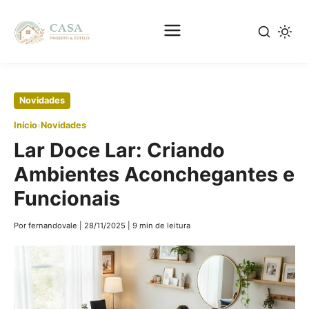
Pular
Novidades
para
›
Início
Novidades
o
Lar Doce Lar: Criando
conteúdo
principal
Ambientes Aconchegantes e
Funcionais
Por fernandovale
|
28/11/2025
|
9 min de leitura