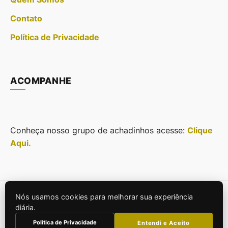
Contato
Política de Privacidade
ACOMPANHE
Conheça nosso grupo de achadinhos acesse:
Clique
Aqui.
Nós usamos cookies para melhorar sua experiência
© 2026
Casa Projeto e Estilo
. Todos os direitos
diária.
reservados.
Política de Privacidade
Entendi e Aceito
Construído para SEO e Performance.