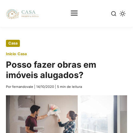
Pular
Casa
para
›
Início
Casa
o
Posso fazer obras em
conteúdo
principal
imóveis alugados?
Por fernandovale
|
14/10/2020
|
5 min de leitura