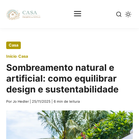
Pular
Casa
para
›
Início
Casa
o
Sombreamento natural e
conteúdo
principal
artificial: como equilibrar
design e sustentabilidade
Por Jo Hedler
|
25/11/2025
|
6 min de leitura