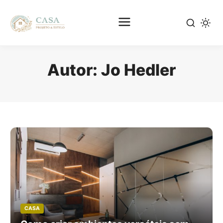
Pular
para
Autor:
Jo Hedler
o
conteúdo
principal
CASA