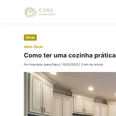
Pular
Dicas
para
›
Início
Dicas
o
Como ter uma cozinha prátic
conteúdo
principal
Por Arquiteta Joana Daluz
|
10/03/2025
|
3 min de leitura