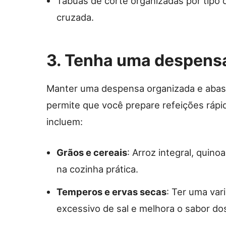
Tábuas de corte organizadas por tipo 
cruzada.
3. Tenha uma despensa
Manter uma despensa organizada e abast
permite que você prepare refeições ráp
incluem:
Grãos e cereais
: Arroz integral, quino
na cozinha prática.
Temperos e ervas secas
: Ter uma var
excessivo de sal e melhora o sabor do