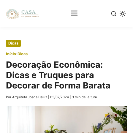
Pular
Dicas
para
›
Início
Dicas
o
Decoração Econômica:
conteúdo
principal
Dicas e Truques para
Decorar de Forma Barata
Por Arquiteta Joana Daluz
|
03/07/2024
|
3 min de leitura