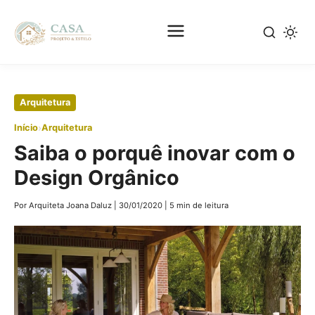
Pular
Arquitetura
para
›
Início
Arquitetura
o
Saiba o porquê inovar com o
conteúdo
principal
Design Orgânico
Por Arquiteta Joana Daluz
|
30/01/2020
|
5 min de leitura