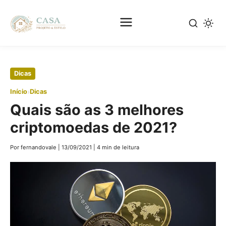
Pular
Dicas
para
›
Início
Dicas
o
Quais são as 3 melhores
conteúdo
principal
criptomoedas de 2021?
Por fernandovale
|
13/09/2021
|
4 min de leitura