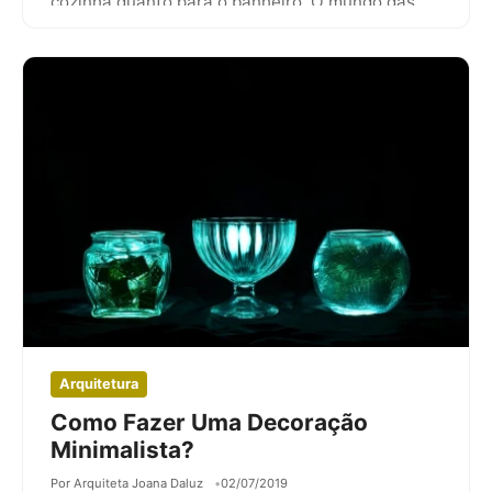
cozinha quanto para o banheiro. O mundo das
torneiras mudou…
Arquitetura
Como Fazer Uma Decoração
Minimalista?
Por Arquiteta Joana Daluz
02/07/2019